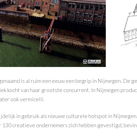
 genaamd is al ruim een eeuw een begrip in Nijmegen. De g
briek kocht van haar grootste concurrent. In Nijmegen prod
ter ook vermicelli.
jdelijk in gebruik als nieuwe culturele hotspot in Nijmegen
r 130 creatieve ondernemers zich hebben gevestigd, bevind