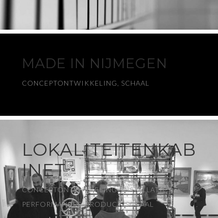
MADE IN NIJMEGEN
CONCEPTONTWIKKELING, SCHAAL
LOKALITEITENKAB
INET
CONCEPTONTWIKKELING, INSTALLATIES,
PERFORMANCES, PRODUCT, SCHAAL